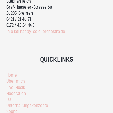
Stephan Teich
Graf-Haeseler-Strasse 68
28205, Bremen
0421 / 21 48 71
0172 / 42 24 493
info (at) happy-solo-orchestra.de
QUICKLINKS
Home
Über mich
Live-Musik
Moderation
DJ
Unterhaltungskonzepte
Sound