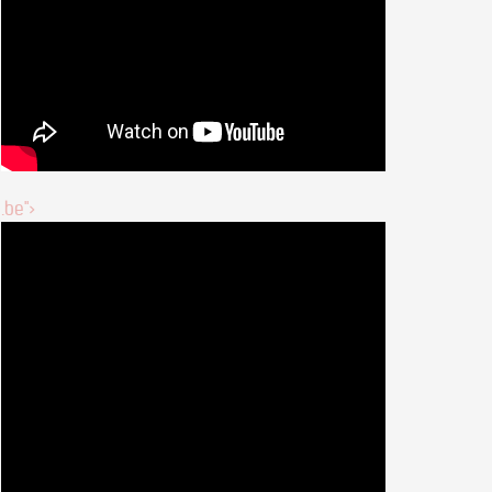
.be">