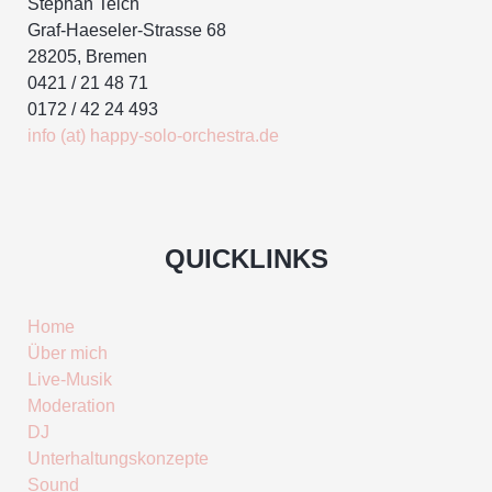
Stephan Teich
Graf-Haeseler-Strasse 68
28205, Bremen
0421 / 21 48 71
0172 / 42 24 493
info (at) happy-solo-orchestra.de
QUICKLINKS
Home
Über mich
Live-Musik
Moderation
DJ
Unterhaltungskonzepte
Sound