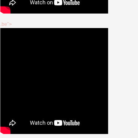
.be">