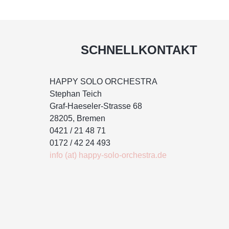
SCHNELLKONTAKT
HAPPY SOLO ORCHESTRA
Stephan Teich
Graf-Haeseler-Strasse 68
28205, Bremen
0421 / 21 48 71
0172 / 42 24 493
info (at) happy-solo-orchestra.de