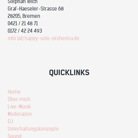
Stephan Teich
Graf-Haeseler-Strasse 68
28205, Bremen
0421 / 21 48 71
0172 / 42 24 493
info (at) happy-solo-orchestra.de
QUICKLINKS
Home
Über mich
Live-Musik
Moderation
DJ
Unterhaltungskonzepte
Sound